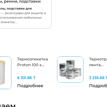
ы, ремни, подставки
хлы, подставки для
в
— аксессуары для защиты и
использования мобильных
тикеток....
Термоэтикетка
Термотр
Proton 100 x...
лента...
6 331.86 ₸
3 235.68 
Подробнее
Подроб
даем