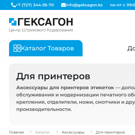
+7 (727) 344-95-70
info@geksagon.kz
пн-пт с 09:0
Каталог Товаров
До
Для принтеров
Аксессуары для принтеров этикеток
— допо
обслуживания и модернизации печатного об
крепления, отделители, ножи, смотчики и д
производительности.
Главная
Каталог
Аксессуары
Для принтеров