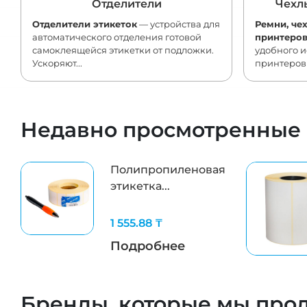
Отделители
Чехл
Отделители этикеток
— устройства для
Ремни, че
автоматического отделения готовой
принтеро
самоклеящейся этикетки от подложки.
удобного 
Ускоряют...
принтеров э
Недавно просмотренные
Полипропиленовая
этикетка...
1 555.88 ₸
Подробнее
Бренды, которые мы про