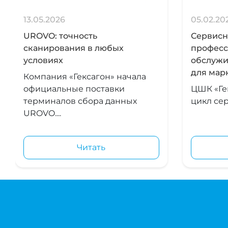
13.05.2026
05.02.20
UROVO: точность
Сервисна
сканирования в любых
професс
условиях
обслужи
для мар
Компания «Гексагон» начала
официальные поставки
ЦШК «Ге
терминалов сбора данных
цикл сер
UROVO....
Читать