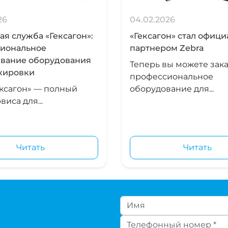
26
04.02.2026
я служба «Гексагон»:
«Гексагон» стал офиц
иональное
партнером Zebra
вание оборудования
Теперь вы можете зака
кировки
профессиональное
ксагон» — полный
оборудование для...
виса для...
Читать
Читать