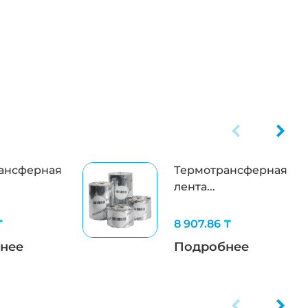
ансферная
Термотрансферная
лента...
₸
8 907.86 ₸
нее
Подробнее