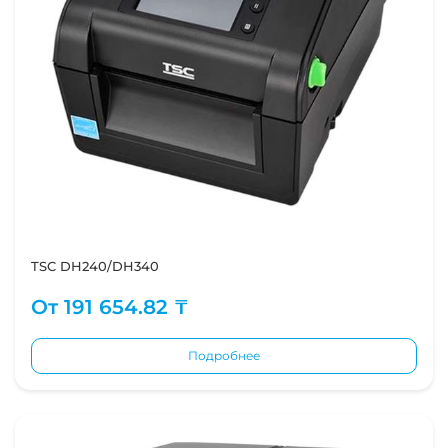
TSC DH240/DH340
От
191 654.82 ₸
Подробнее