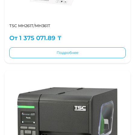
TSC MH261T/MH361T
От
1 375 071.89 ₸
Подробнее