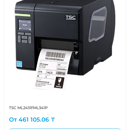
TSC ML241P/ML341P
От
461 105.06 ₸