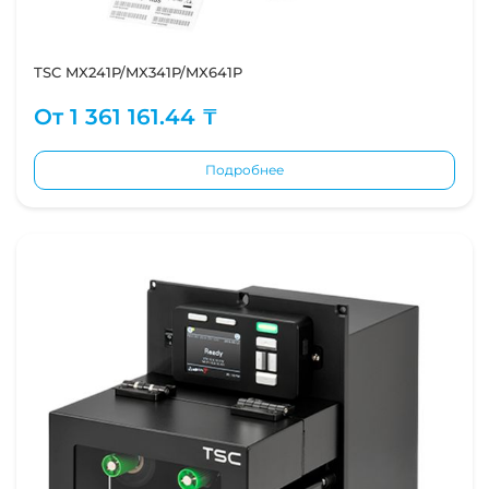
TSC MX241P/MX341P/MX641P
От
1 361 161.44 ₸
Подробнее