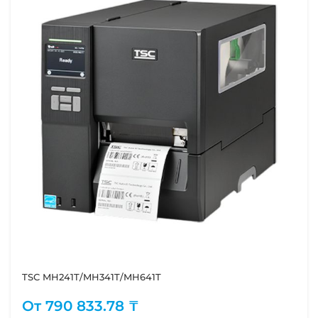
TSC MH241T/MH341T/MH641T
От
790 833.78 ₸