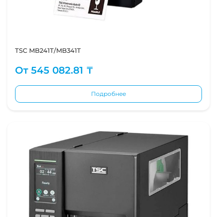
TSC MB241T/MB341T
От
545 082.81 ₸
Подробнее