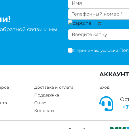
ми!
 обратной связи и мы
Пол
Я принимаю условия
АККАУНТ
аров
Доставка и оплата
Вход
Поддержка
Ос
нта
О нас
+7
Контакты