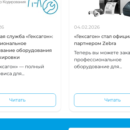
26
04.02.2026
я служба «Гексагон»:
«Гексагон» стал офиц
иональное
партнером Zebra
вание оборудования
Теперь вы можете зака
кировки
профессиональное
ксагон» — полный
оборудование для...
виса для...
Читать
Читать