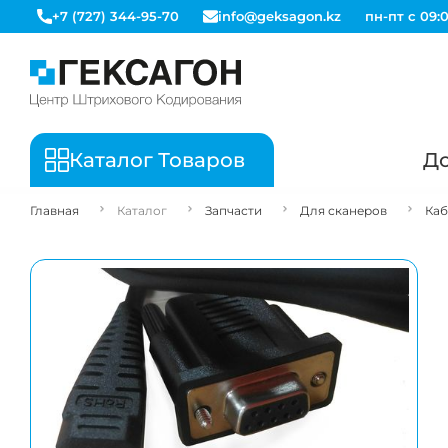
+7 (727) 344-95-70
info@geksagon.kz
пн-пт с 09:0
Каталог Товаров
До
Главная
Каталог
Запчасти
Для сканеров
Каб